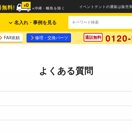
無料!
イベントテントの通販は販売実
※沖縄・離島を除く
名入れ・事例を見る
0120-
通話無料
FAX依頼
修理・交換パーツ
よくある質問