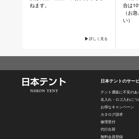
ねます。
合は1
（お急
い）
詳しく見る
日本テントのサー
テント通販に不安のあ
名入れ・ロゴ入れにつ
お得なキャンペーン
カタログ請求
修理受付
代行出荷
無料会員登録