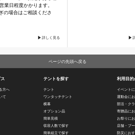
0営業日程度かかります。
ぎの場合はご相談くださ
詳しく見る
ページの先頭へ戻る
ビス
テントを探す
利用目的
る方へ
テント
イベントに
いて
ワンタッチテント
運動会にお
横幕
部活・クラ
オプション品
寄贈品にお
簡単見積
お祭りにお
収容人数で探す
店舗・ブー
簡単組立で探す
防災におす