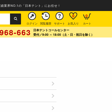
績業界NO.1の「日本テント」にお任せ！
0
0
ログイン
閲覧履歴
サポート
お気入り
カート
968-663
日本テントコールセンター
受付／9:00 ～ 18:00（土・日・祝日を除く）