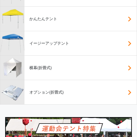
かんたんテント
イージーアップテント
横幕(折畳式)
オプション(折畳式)