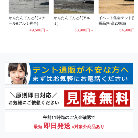
かんたんてんと3(スチ
かんたんてんと3(アル
イベント集会テント(定
ール&アルミ複合)
ミ)
番品)軒高200cm
49,500円～
53,900円～
64,900円
午前11時迄のご入金確認で
即日発送
最短
※対象外商品あり