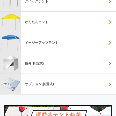
クイックテント
かんたんテント
イージーアップテント
横幕(折畳式)
オプション(折畳式)