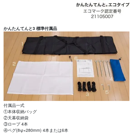
かんたんてんと3 標準付属品
付属品一式
①本体収納バッグ
②天幕収納袋
③ロープ 4本
④ペグ(8φ×280mm) 4本または6本