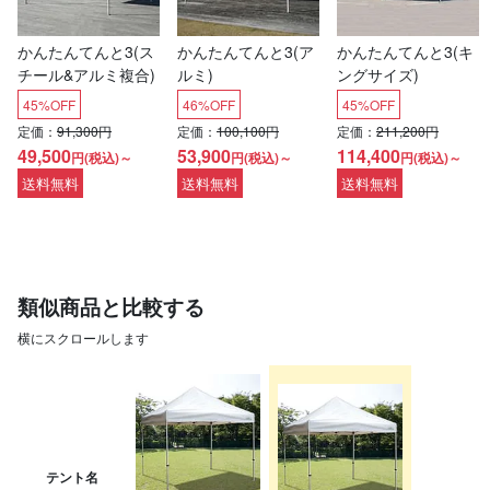
かんたんてんと3(ス
かんたんてんと3(ア
かんたんてんと3(キ
チール&アルミ複合)
ルミ)
ングサイズ)
45%OFF
46%OFF
45%OFF
定価：
91,300円
定価：
100,100円
定価：
211,200円
49,500
53,900
114,400
円(税込)～
円(税込)～
円(税込)～
送料無料
送料無料
送料無料
類似商品と比較する
横にスクロールします
テント名