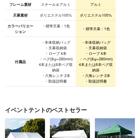
フレーム素材
スチール＆アルミ
アルミ
天幕素材
ポリエステル100%
ポリエステル100%
カラーバリエー
・標準天幕：1色
・標準天幕：1色
ション
・本体収納バッグ
・本体収納バッグ
・天幕収納袋
・天幕収納袋
・ロープ 4本
・ロープ 4本
・ペグ(8φ×280mm)
・ペグ(8φ×280mm)
付属品
4本または6本ペグ収
4本または6本ペグ収
納袋
納袋
・六角レンチ 2本
・六角レンチ 2本
・取扱説明書
・取扱説明書
イベントテントのベストセラー