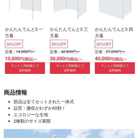
かんたんてんと3 一
かんたんてんと3 三
かんたんてんと3 四
方幕
方幕
方幕
30%OFF
30%OFF
30%OFF
定価：
14,300円～
定価：
42,900円～
定価：
57,200円～
10,000
30,000
40,000
円(税込)～
円(税込)～
円(税込)～
テントと同時購入で
テントと同時購入で
テントと同時購入で
送料無料
送料無料
送料無料
商品情報
部品は全てセットされた一体式
設営・撤収がわずか60秒！
エコロジーな生地
2種類のサイズ展開