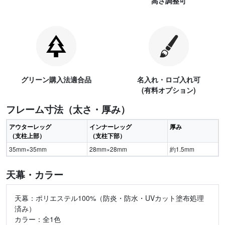
高さ調整可
グリーン購入法適合品
名入れ・ロゴ入れ可
(有料オプション)
フレーム寸法（太さ・厚み）
アウターレッグ
インナーレッグ
厚み
（支柱上部）
（支柱下部）
35mm×35mm
28mm×28mm
約1.5mm
天幕・カラー
天幕：ポリエステル100%（防炎・防水・UVカット塗布処理
済み）
カラー：全1色