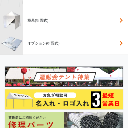
横幕(折畳式)
オプション(折畳式)