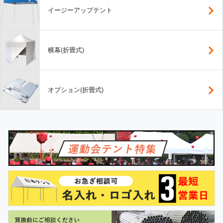
イージーアップテント
横幕(折畳式)
オプション(折畳式)