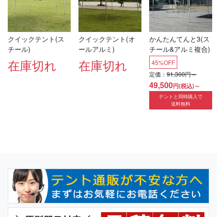
クイックテント(ス
クイックテント(オ
かんたんてんと3(ス
チール)
ールアルミ)
チール&アルミ複合)
在庫切れ
在庫切れ
45%OFF
定価：
91,300円～
49,500
円(税込)～
テントと同時購入で
送料無料