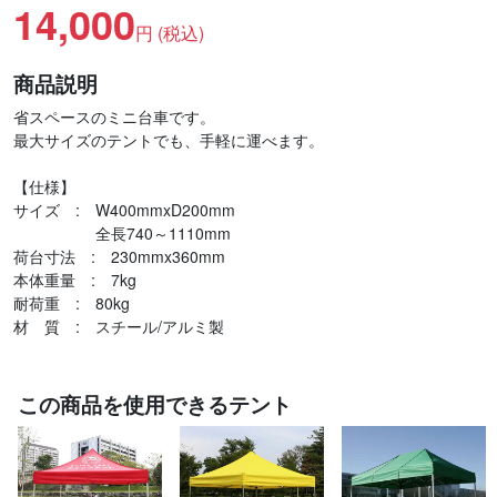
14,000
円 (税込)
商品説明
省スペースのミニ台車です。
最大サイズのテントでも、手軽に運べます。
【仕様】
サイズ : W400mmxD200mm
全長740～1110mm
荷台寸法 : 230mmx360mm
本体重量 : 7kg
耐荷重 : 80kg
材 質 : スチール/アルミ製
この商品を使用できるテント