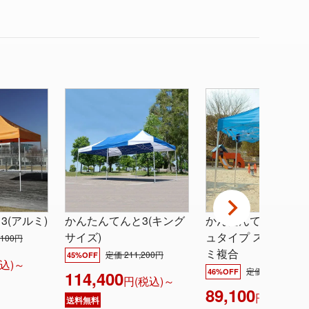
3(アルミ)
かんたんてんと3(キング
かんたんてんと3 メ
サイズ)
ュタイプ スチール&
,100円
ミ複合
定価 211,200円
45%OFF
込)～
定価 165,000円
46%OFF
114,400
円(税込)～
89,100
円(税込)～
送料無料