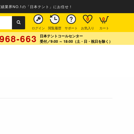
績業界NO.1の「日本テント」にお任せ！
0
0
ログイン
閲覧履歴
サポート
お気入り
カート
968-663
日本テントコールセンター
受付／9:00 ～ 18:00（土・日・祝日を除く）