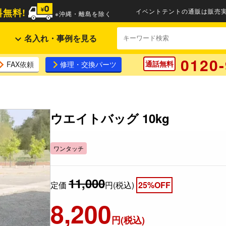
無料!
イベントテントの通販は販売実
※沖縄・離島を除く
名入れ・事例を見る
0120-
通話無料
FAX依頼
修理・交換パーツ
ウエイトバッグ 10kg
ワンタッチ
11,000
定価
円(税込)
25%OFF
8,200
円(税込)