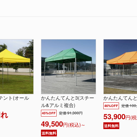
テント(オール
かんたんてんと3(スチー
かんたんてんと
ル&アルミ複合)
定価 100
46%OFF
切れ
定価 91,300円
45%OFF
53,900
円(税
49,500
円(税込)～
送料無料
送料無料