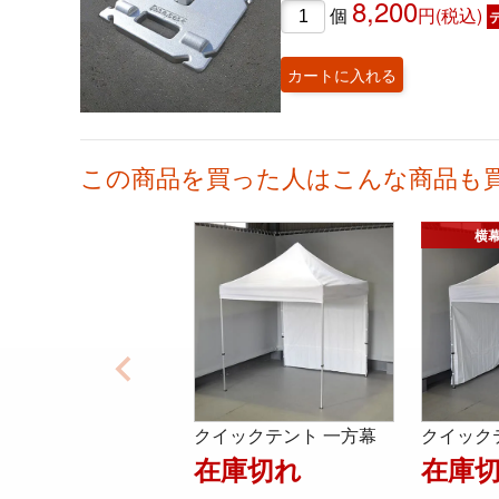
8,200
個
円(税込)
カートに入れる
この商品を買った人はこんな商品も
クイックテント 一方幕
クイック
在庫切れ
在庫