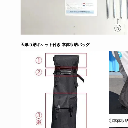
天幕収納ポケット付き 本体収納バッグ
①本体収