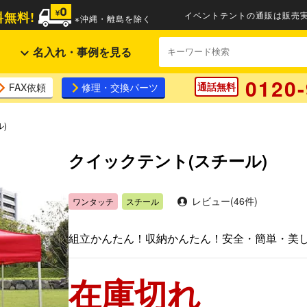
無料!
イベントテントの通販は販売実
※沖縄・離島を除く
名入れ・事例を見る
0120-
通話無料
FAX依頼
修理・交換パーツ
)
クイックテント(スチール)
レビュー(46件)
ワンタッチ
スチール
組立かんたん！収納かんたん！安全・簡単・美
在庫切れ