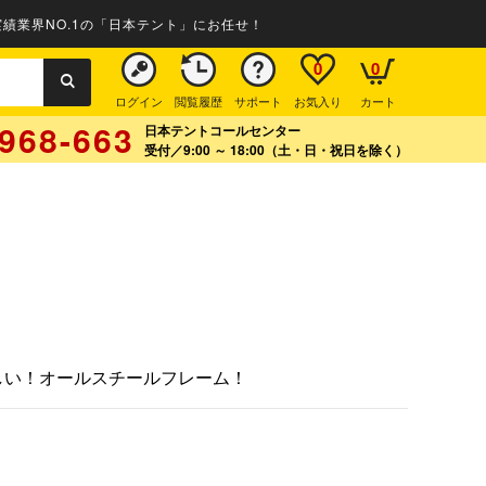
績業界NO.1の「日本テント」にお任せ！
0
0
ログイン
閲覧履歴
サポート
お気入り
カート
968-663
日本テントコールセンター
受付／9:00 ～ 18:00（土・日・祝日を除く）
しい！オールスチールフレーム！