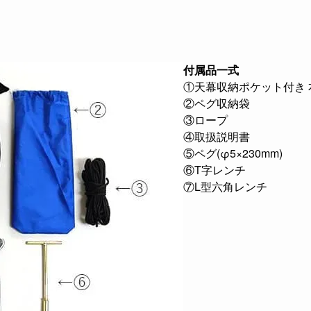
付属品一式
①天幕収納ポケット付き
②ペグ収納袋
③ロープ
④取扱説明書
⑤ペグ(φ5×230mm)
⑥T字レンチ
⑦L型六角レンチ