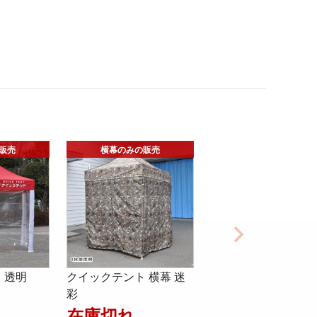
 透明
クイックテント 横幕 迷
彩
在庫切れ