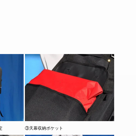
定
③天幕収納ポケット