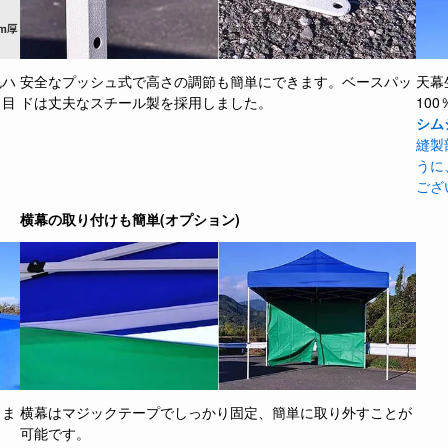
色ハ
安全なプッシュ式で高さの調節も簡単にできます。ベースパッ
天幕
く目
ドは丈夫なスチール製を採用しました。
10
シム
縫製
うに
ござ
横幕の取り付けも簡単(オプション)
りま
横幕はマジックテープでしっかり固定、簡単に取り外すことが
可能です。