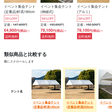
イベント集会テント
イベント集会テント
イベント集会テント
(定番品)軒高180cm
(伸縮式)
(アルミ)
55%OFF
59%OFF
59%OFF
定価：
147,400円
定価：
193,600円
定価：
192,500円
64,900
78,100
78,100
円(税込)～
円(税込)～
円(税込)～
送料無料
送料無料
送料無料
類似商品と比較する
横にスクロールします
テント名
イベント集会テント
イベント集会テント
イベント
(定番品)軒高180cm
(定番品)軒高200cm
(