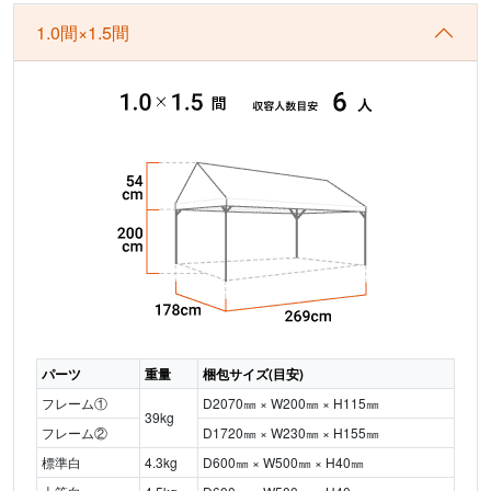
1.0間×1.5間
パーツ
重量
梱包サイズ(目安)
フレーム①
D2070㎜ × W200㎜ × H115㎜
39kg
フレーム②
D1720㎜ × W230㎜ × H155㎜
標準白
4.3kg
D600㎜ × W500㎜ × H40㎜