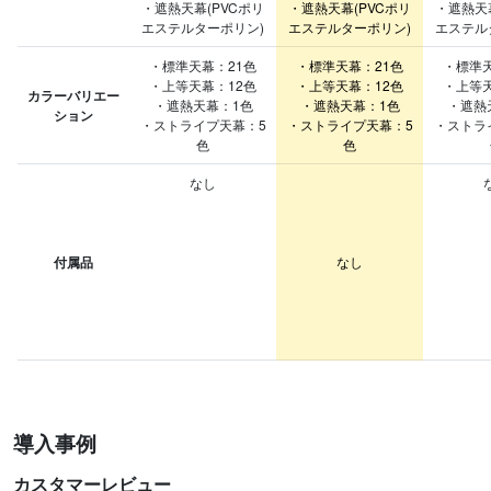
・遮熱天幕(PVCポリ
・遮熱天幕(PVCポリ
・遮熱天幕
エステルターポリン)
エステルターポリン)
エステル
・標準天幕：21色
・標準天幕：21色
・標準天
・上等天幕：12色
・上等天幕：12色
・上等天
カラーバリエー
・遮熱天幕：1色
・遮熱天幕：1色
・遮熱
ション
・ストライプ天幕：5
・ストライプ天幕：5
・ストラ
色
色
なし
付属品
なし
導入事例
カスタマーレビュー