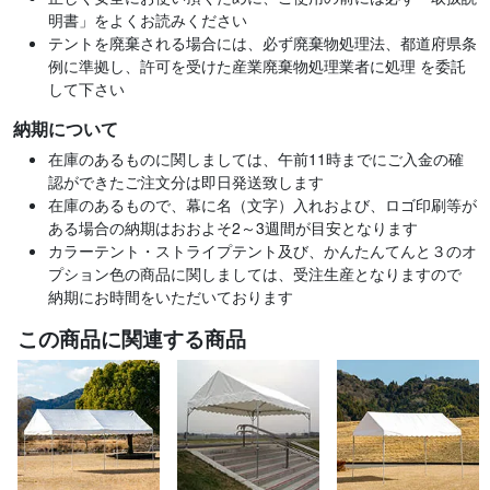
明書」をよくお読みください
テントを廃棄される場合には、必ず廃棄物処理法、都道府県条
例に準拠し、許可を受けた産業廃棄物処理業者に処理 を委託
して下さい
納期について
在庫のあるものに関しましては、午前11時までにご入金の確
認ができたご注文分は即日発送致します
在庫のあるもので、幕に名（文字）入れおよび、ロゴ印刷等が
ある場合の納期はおおよそ2～3週間が目安となります
カラーテント・ストライプテント及び、かんたんてんと３のオ
プション色の商品に関しましては、受注生産となりますので
納期にお時間をいただいております
この商品に関連する商品