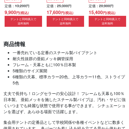
定価：
13,200円
定価：
25,300円
定価：
20,900円
9,900
17,600
15,400
円(税込)
円(税込)
円(税込)
テントと同時購入で
テントと同時購入で
テントと同時購入で
送料無料
送料無料
送料無料
商品情報
一番売れている定番のスチール製パイプテント
耐久性抜群の亜鉛メッキ鋼管採用
フレーム・天幕ともに100％日本製
5種類のサイズ展開
6種類の天幕、標準カラー20色、上等カラー11色、ストライプ
5色
丈夫で長持ち！ロングセラーの安心設計！ フレームも天幕も100％
日本製。 亜鉛メッキを施したスチール製パイプは、汚れ・サビに強
くいつまでも綺麗な状態で使用する事ができます。 シチュエーショ
ンを選ばず、あらゆる場面で活躍します。
集会用テントの定番品として学校関係や各種イベントなどに数多く
使用されています。 各パーツを差し込み組み立てる昔から使われて