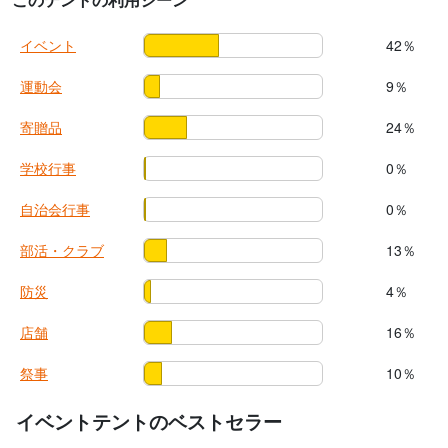
イベント
42％
運動会
9％
寄贈品
24％
学校行事
0％
自治会行事
0％
部活・クラブ
13％
防災
4％
店舗
16％
祭事
10％
イベントテントのベストセラー