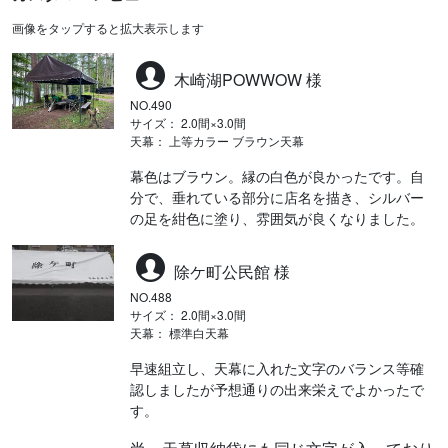
画像をタップすると拡大表示します
木崎湖POWWOW 様
NO.490
サイズ： 2.0間×3.0間
天幕： 上等カラー ブラウン天幕
幕色はブラウン。縁の白色が良かったです。自
分で、垂れている部分に店名を描き、シルバー
の足を紺色に塗り、雰囲気が良くなりました。
除ケ町公民館 様
NO.488
サイズ： 2.0間×3.0間
天幕： 標準白天幕
早速組立し、天幕に入れた文字のバランス等確
認しましたが予想通りの出来栄えでよかったで
す。