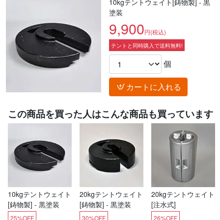
10kgテントウェイト[鋳物製] - 黒
塗装
9,900
円(税込)
テントと同時購入で送料無料!
個
カートに入れる
この商品を買った人はこんな商品も買っています
10kgテントウェイト
20kgテントウェイト
20kgテントウェイト
[鋳物製] - 黒塗装
[鋳物製] - 黒塗装
[注水式]
25%OFF
30%OFF
26%OFF