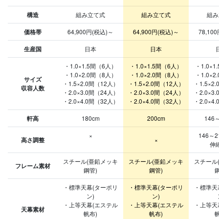
構造
組み立て式
組み立て式
組み
価格帯
64,900円(税込)～
64,900円(税込)～
78,10
生産国
日本
日本
・1.0×1.5間（6人）
・1.0×1.5間（6人）
・1.0×
・1.0×2.0間（8人）
・1.0×2.0間（8人）
・1.0×
サイズ
・1.5×2.0間（12人）
・1.5×2.0間（12人）
・1.5×2
収容人数
・2.0×3.0間（24人）
・2.0×3.0間（24人）
・2.0×3
・2.0×4.0間（32人）
・2.0×4.0間（32人）
・2.0×4
軒高
180cm
200cm
146
×
146～
高さ調整
×
伸
スチール(亜鉛メッキ
スチール(亜鉛メッキ
スチール
フレーム素材
鋼管)
鋼管)
・標準天幕(ターポリ
・標準天幕(ターポリ
・標準天
ン)
ン)
・上等天幕(エステル
・上等天幕(エステル
・上等天
天幕素材
帆布)
帆布)