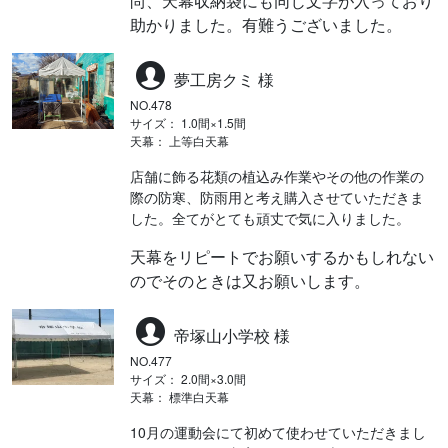
尚、天幕収納袋にも同じ文字が入っており
助かりました。有難うございました。
夢工房クミ 様
NO.478
サイズ： 1.0間×1.5間
天幕： 上等白天幕
店舗に飾る花類の植込み作業やその他の作業の
際の防寒、防雨用と考え購入させていただきま
した。全てがとても頑丈で気に入りました。
天幕をリピートでお願いするかもしれない
のでそのときは又お願いします。
帝塚山小学校 様
NO.477
サイズ： 2.0間×3.0間
天幕： 標準白天幕
10月の運動会にて初めて使わせていただきまし