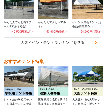
かんたんてんと3(スチ
かんたんてんと3(アル
イベント集会テント(定
ール&アルミ複合)
ミ)
番品)軒高200cm
49,500円(税込)～
53,900円(税込)～
64,900円(税込)～
人気イベントテントランキングを見る
おすすめテント特集
おすすめの学校用テン
遮熱効果-3.5度！防汚&
大人数向けの大型テン
トを日本テントの豊富
防炎機能を兼ね備えた
ト。組立式・折りたた