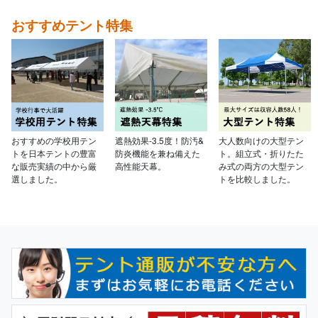
おすすめテント特集
おすすめの学校用テン
遮熱効果-3.5度！防汚&
大人数向けの大型テン
トを日本テントの豊富
防炎機能を兼ね備えた
ト。組立式・折りたた
な販売実績の中から厳
高性能天幕。
み式の両方の大型テン
選しました。
トを比較しました。