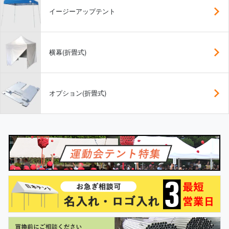
イージーアップテント
横幕(折畳式)
オプション(折畳式)