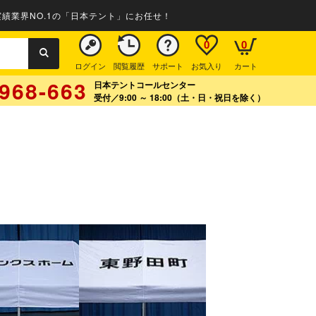
績業界NO.1の「日本テント」にお任せ！
0
0
ログイン
閲覧履歴
サポート
お気入り
カート
968-663
日本テントコールセンター
受付／9:00 ～ 18:00（土・日・祝日を除く）