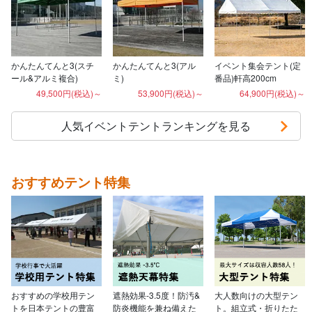
かんたんてんと3(スチ
かんたんてんと3(アル
イベント集会テント(定
ール&アルミ複合)
ミ)
番品)軒高200cm
49,500円(税込)～
53,900円(税込)～
64,900円(税込)～
人気イベントテントランキングを見る
おすすめテント特集
おすすめの学校用テン
遮熱効果-3.5度！防汚&
大人数向けの大型テン
トを日本テントの豊富
防炎機能を兼ね備えた
ト。組立式・折りたた