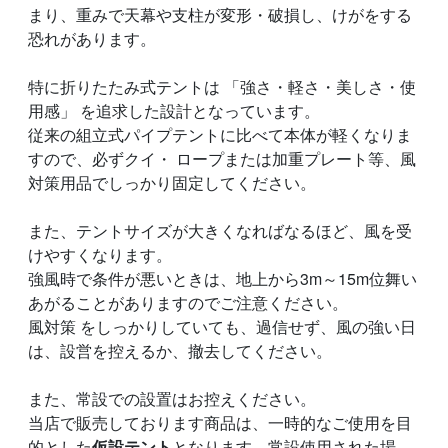
まり、重みで天幕や支柱が変形・破損し、けがをする
恐れがあります。
特に折りたたみ式テントは 「強さ・軽さ・美しさ・使
用感」 を追求した設計となっています。
従来の組立式パイプテントに比べて本体が軽くなりま
すので、必ずクイ・ ロープまたは加重プレート等、風
対策用品でしっかり固定してください。
また、テントサイズが大きくなればなるほど、風を受
けやすくなります。
強風時で条件が悪いときは、地上から3m～15m位舞い
あがることがありますのでご注意ください。
風対策 をしっかりしていても、過信せず、風の強い日
は、設営を控えるか、撤去してください。
また、常設での設置はお控えください。
当店で販売しております商品は、一時的なご使用を目
的とした
仮設テント
となります。常設使用された場