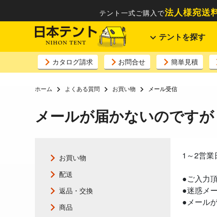
法人様宛送料
テント一式ご購入で
テントを探す
カタログ請求
お問合せ
簡単見積
ホーム
よくある質問
お買い物
メール受信
メールが届かないのですが
1～2営
お買い物
配送
●ご入力
●迷惑メ
返品・交換
●メール
商品