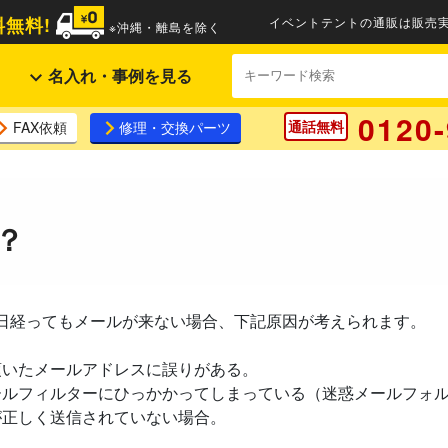
無料!
イベントテントの通販は販売実
※沖縄・離島を除く
名入れ・事例を見る
0120-
通話無料
FAX依頼
修理・交換パーツ
？
業日経ってもメールが来ない場合、下記原因が考えられます。
頂いたメールアドレスに誤りがある。
ールフィルターにひっかかってしまっている（迷惑メールフォ
が正しく送信されていない場合。