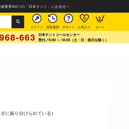
績業界NO.1の「日本テント」にお任せ！
0
0
ログイン
閲覧履歴
サポート
お気入り
カート
968-663
日本テントコールセンター
受付／9:00 ～ 18:00（土・日・祝日を除く）
ルダに振り分けられている）