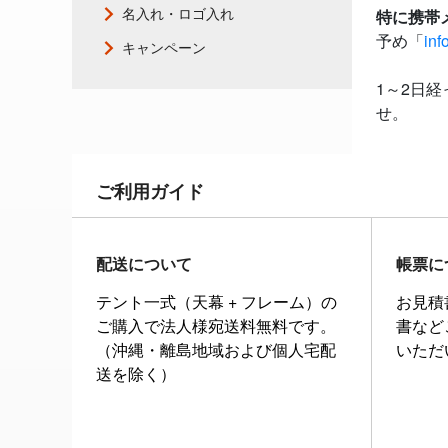
名入れ・ロゴ入れ
特に携帯
予め「
inf
キャンペーン
1～2日
せ。
ご利用ガイド
配送について
帳票に
テント一式（天幕 + フレーム）の
お見積
ご購入で法人様宛送料無料です。
書など
（沖縄・離島地域および個人宅配
いただ
送を除く）