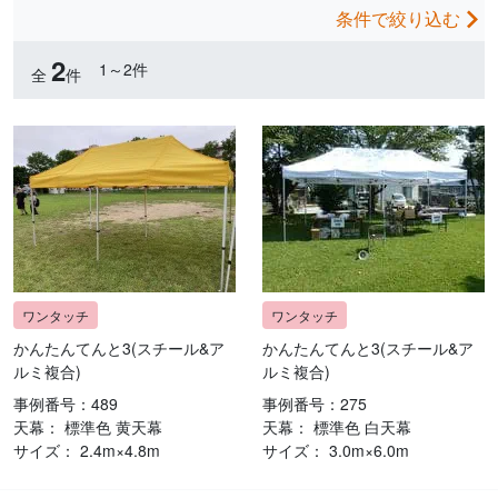
条件で絞り込む
2
1～2件
全
件
かんたんてんと3(スチール&ア
かんたんてんと3(スチール&ア
ルミ複合)
ルミ複合)
事例番号：489
事例番号：275
天幕： 標準色 黄天幕
天幕： 標準色 白天幕
サイズ： 2.4m×4.8m
サイズ： 3.0m×6.0m