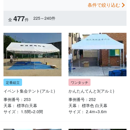
条件で絞り込む
477
225～240件
全
件
イベント集会テント(アルミ)
かんたんてんと3(アルミ)
事例番号：253
事例番号：252
天幕： 標準白天幕
天幕： 標準色 白天幕
サイズ： 1.5間×2.0間
サイズ： 2.4m×3.6m