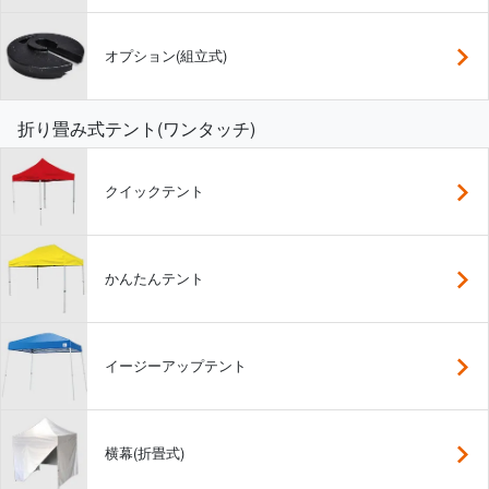
オプション(組立式)
折り畳み式テント(ワンタッチ)
クイックテント
かんたんテント
イージーアップテント
横幕(折畳式)