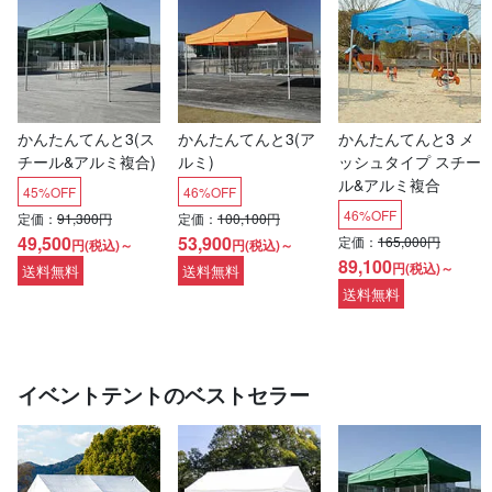
かんたんてんと3(ス
かんたんてんと3(ア
かんたんてんと3 メ
チール&アルミ複合)
ルミ)
ッシュタイプ スチー
ル&アルミ複合
45%OFF
46%OFF
46%OFF
定価：
91,300円
定価：
100,100円
49,500
53,900
定価：
165,000円
円(税込)～
円(税込)～
89,100
円(税込)～
送料無料
送料無料
送料無料
イベントテントのベストセラー