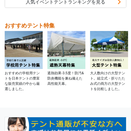
人気イベントテントランキングを見る
おすすめテント特集
おすすめの学校用テン
遮熱効果-3.5度！防汚&
大人数向けの大型テン
トを日本テントの豊富
防炎機能を兼ね備えた
ト。組立式・折りたた
な販売実績の中から厳
高性能天幕。
み式の両方の大型テン
選しました。
トを比較しました。