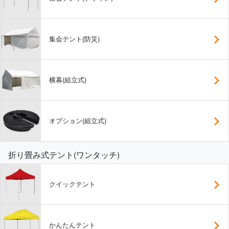
集会テント(防災)
横幕(組立式)
オプション(組立式)
折り畳み式テント(ワンタッチ)
クイックテント
かんたんテント