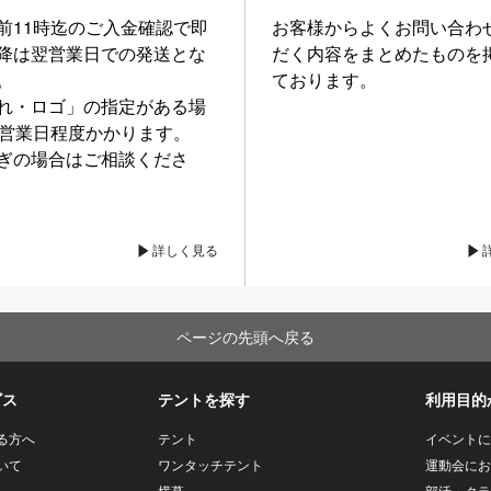
前11時迄のご入金確認で即
お客様からよくお問い合わ
降は翌営業日での発送とな
だく内容をまとめたものを
。
ております。
れ・ロゴ」の指定がある場
0営業日程度かかります。
ぎの場合はご相談くださ
詳しく見る
ページの先頭へ戻る
ビス
テントを探す
利用目的
る方へ
テント
イベントに
いて
ワンタッチテント
運動会にお
横幕
部活・クラ