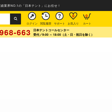
績業界NO.1の「日本テント」にお任せ！
0
0
ログイン
閲覧履歴
サポート
お気入り
カート
968-663
日本テントコールセンター
受付／9:00 ～ 18:00（土・日・祝日を除く）