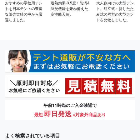
おすすめの学校用テン
遮熱効果-3.5度！防汚&
大人数向けの大型テン
トを日本テントの豊富
防炎機能を兼ね備えた
ト。組立式・折りたた
な販売実績の中から厳
高性能天幕。
み式の両方の大型テン
選しました。
トを比較しました。
午前11時迄のご入金確認で
即日発送
最短
※対象外商品あり
よく検索されている項目