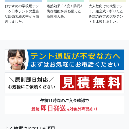
おすすめの学校用テン
遮熱効果-3.5度！防汚&
大人数向けの大型テン
トを日本テントの豊富
防炎機能を兼ね備えた
ト。組立式・折りたた
な販売実績の中から厳
高性能天幕。
み式の両方の大型テン
選しました。
トを比較しました。
午前11時迄のご入金確認で
即日発送
最短
※対象外商品あり
よく検索されている項目