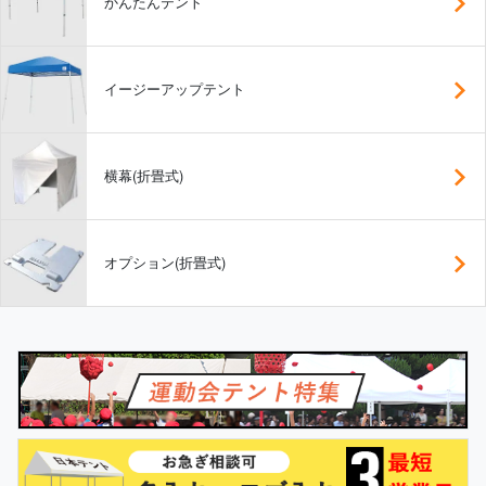
かんたんテント
イージーアップテント
横幕(折畳式)
オプション(折畳式)