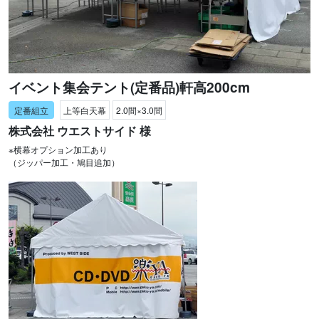
イベント集会テント(定番品)軒高200cm
上等白天幕
2.0間×3.0間
株式会社 ウエストサイド 様
※横幕オプション加工あり
（ジッパー加工・鳩目追加）