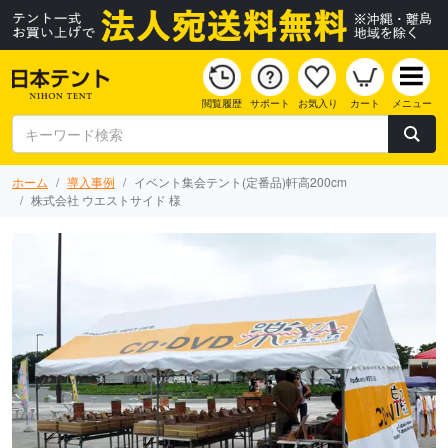
閲覧履歴
サポート
お気入り
カート
メニュー
ホーム
導入事例
イベント集会テント(定番品)軒高200cm
株式会社 ウエストサイド 様