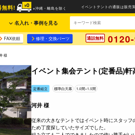
無料!
イベントテントの通販は販売実
※沖縄・離島を除く
名入れ・事例を見る
0120-
通話無料
FAX依頼
修理・交換パーツ
井 様
イベント集会テント(定番品)軒高
定番組立
標準白天幕
1.0間×1.5間
河井 様
従来の大きなテントではイベント時にスタッフ
ため丁度探していたサイズでした。
組み立ても二人でできましたので使い勝手がい