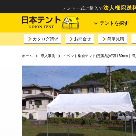
法人様宛送料
テント一式ご購入で
テントを探す
カタログ請求
お問合せ
簡単見積
ホーム
導入事例
イベント集会テント(定番品)軒高180cm｜河