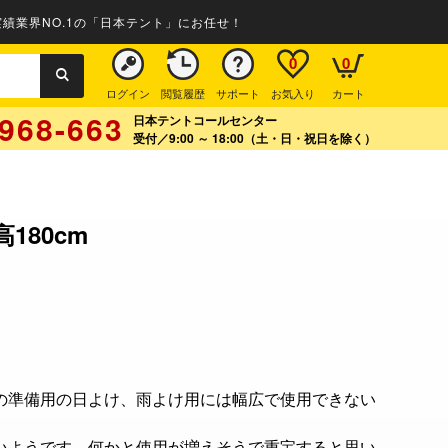
績業界NO.1の「日本テント」にお任せ！
0
0
ログイン
閲覧履歴
サポート
お気入り
カート
968-663
日本テントコールセンター
受付／9:00 ～ 18:00（土・日・祝日を除く）
180cm
の準備用の日よけ、雨よけ用には幅広で使用できない
いようです。何かと使用が増えそうで重宝すると思い