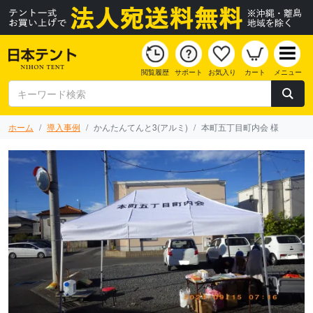
閲覧履歴
サポート
お気入り
カート
メニュー
ホーム
導入事例
かんたんてんと3(アルミ)
本町五丁目町内会 様