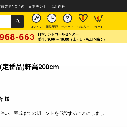
績業界NO.1の「日本テント」にお任せ！
0
0
ログイン
閲覧履歴
サポート
お気入り
カート
968-663
日本テントコールセンター
受付／9:00 ～ 18:00（土・日・祝日を除く）
定番品)軒高200cm
 様
伴い、完成までの間テントを仮設することにしまし