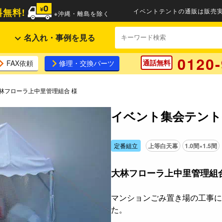
無料!
イベントテントの通販は販売実
※沖縄・離島を除く
名入れ・事例を見る
0120-
通話無料
FAX依頼
修理・交換パーツ
大林フローラ上中里管理組合 様
イベント集会テント(
定番組立
上等白天幕
1.0間×1.5間
大林フローラ上中里管理組合
マンションごみ置き場の工事に
た。