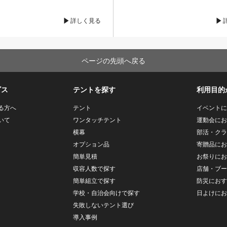
詳しく見る
ページの先頭へ戻る
ビス
テントを探す
利用目的
る方へ
テント
イベントに
いて
ワンタッチテント
運動会にお
横幕
部活・クラ
オプション品
寄贈品にお
簡単見積
お祭りにお
収容人数で探す
店舗・ブー
簡単組立で探す
防災におす
学校・自治会向けで探す
日よけにお
失敗しないテント選び
導入事例