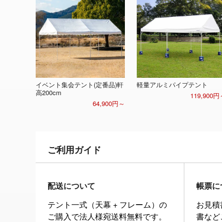
イベント集会テント(定番品)軒
軽量アルミパイプテント
高200cm
119,900円
64,900円～
ご利用ガイド
配送について
帳票に
テント一式（天幕 + フレーム）の
お見積
ご購入で法人様宛送料無料です。
書など