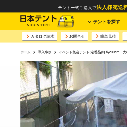
法人様宛送料
テント一式ご購入で
テントを探す
カタログ請求
お問合せ
簡単見積
ホーム
導入事例
イベント集会テント(定番品)軒高200cm｜