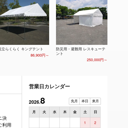
組立らくらく キングテント
防災用・避難用 レスキューテ
ント
86,900円～
250,000円～
営業日カレンダー
8
2026.
先月
本日
来月
月
火
水
木
金
土
日
ニ決
1
2
ご利用