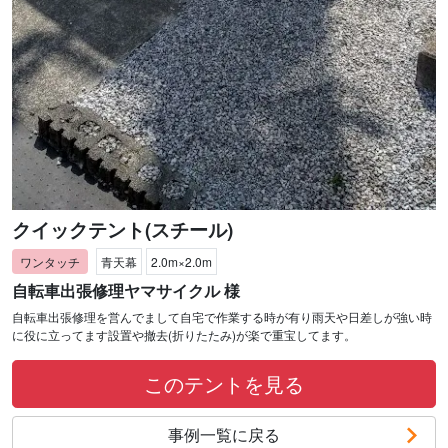
クイックテント(スチール)
青天幕
2.0m×2.0m
自転車出張修理ヤマサイクル 様
自転車出張修理を営んでまして自宅で作業する時が有り雨天や日差しが強い時
に役に立ってます設置や撤去(折りたたみ)が楽で重宝してます。
このテントを見る
事例一覧に戻る