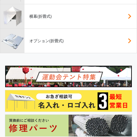
横幕(折畳式)
オプション(折畳式)