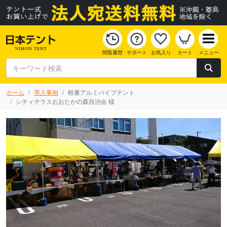
閲覧履歴
サポート
お気入り
カート
メニュー
ホーム
導入事例
軽量アルミパイプテント
シティテラスおおたかの森自治会 様