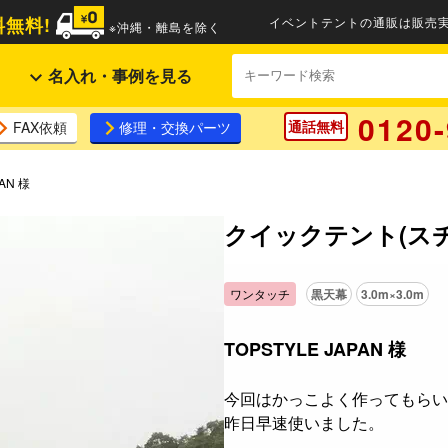
無料!
イベントテントの通販は販売実
※沖縄・離島を除く
名入れ・事例を見る
0120-
通話無料
FAX依頼
修理・交換パーツ
AN 様
クイックテント(スチ
ワンタッチ
黒天幕
3.0m×3.0m
TOPSTYLE JAPAN 様
今回はかっこよく作ってもらい
昨日早速使いました。