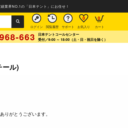
績業界NO.1の「日本テント」にお任せ！
0
0
ログイン
閲覧履歴
サポート
お気入り
カート
968-663
日本テントコールセンター
受付／9:00 ～ 18:00（土・日・祝日を除く）
ール)
ありがとうございます。