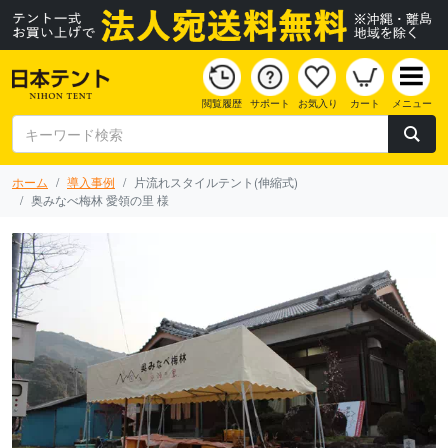
閲覧履歴
サポート
お気入り
カート
メニュー
ホーム
導入事例
片流れスタイルテント(伸縮式)
奥みなべ梅林 愛領の里 様