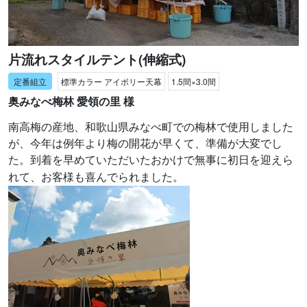
片流れスタイルテント(伸縮式)
標準カラー アイボリー天幕
1.5間×3.0間
奥みなべ梅林 愛領の里 様
南高梅の産地、和歌山県みなべ町での梅林で使用しました
が、今年は例年より梅の開花が早くて、準備が大変でし
た。
到着を早めていただいたおかけで無事に初日を迎えら
れて、お客様も喜んでられました。