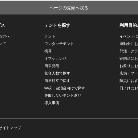
ページの先頭へ戻る
ビス
テントを探す
利用目的
る方へ
テント
イベントに
いて
ワンタッチテント
運動会にお
横幕
部活・クラ
オプション品
寄贈品にお
簡単見積
お祭りにお
収容人数で探す
店舗・ブー
簡単組立で探す
防災におす
学校・自治会向けで探す
日よけにお
失敗しないテント選び
導入事例
サイトマップ