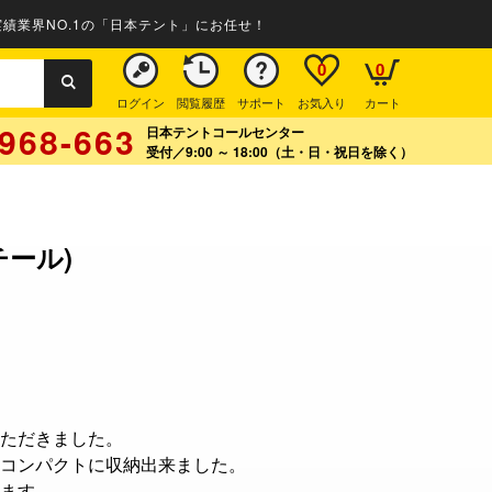
績業界NO.1の「日本テント」にお任せ！
0
0
ログイン
閲覧履歴
サポート
お気入り
カート
968-663
日本テントコールセンター
受付／9:00 ～ 18:00（土・日・祝日を除く）
ール)
ただきました。
コンパクトに収納出来ました。
ます。