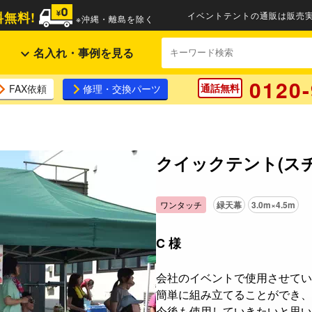
無料!
イベントテントの通販は販売実
※沖縄・離島を除く
名入れ・事例を見る
0120-
通話無料
FAX依頼
修理・交換パーツ
クイックテント(スチ
ワンタッチ
緑天幕
3.0m×4.5m
C 様
会社のイベントで使用させてい
簡単に組み立てることができ、
今後も使用していきたいと思い