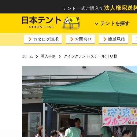
法人様宛送料
テント一式ご購入で
テントを探す
カタログ請求
お問合せ
簡単見積
ホーム
導入事例
クイックテント(スチール)｜C 様