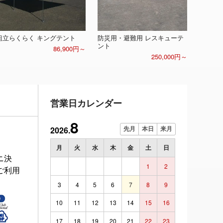
組立らくらく キングテント
防災用・避難用 レスキューテ
ント
86,900円～
250,000円～
営業日カレンダー
8
2026.
先月
本日
来月
月
火
水
木
金
土
日
ニ決
1
2
ご利用
3
4
5
6
7
8
9
10
11
12
13
14
15
16
17
18
19
20
21
22
23