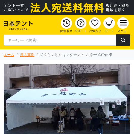
閲覧履歴
サポート
お気入り
カート
メニュー
ホーム
導入事例
組立らくらく キングテント
京一旭町会 様