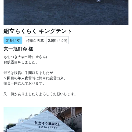
組立らくらく キングテント
標準白天幕
2.0間×4.0間
京一旭町会 様
もちつき大会の時に皆さんに
お披露目をしました。
最初は設営に手間取りましたが、
２回目の年末夜警時は簡単に設営出来、
役員一同喜んでおります。
又、何かありましたらよろしくお願いします。