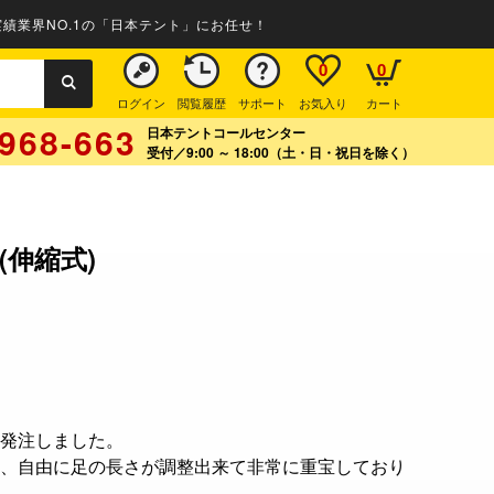
績業界NO.1の「日本テント」にお任せ！
0
0
ログイン
閲覧履歴
サポート
お気入り
カート
968-663
日本テントコールセンター
受付／9:00 ～ 18:00（土・日・祝日を除く）
伸縮式)
発注しました。
、自由に足の長さが調整出来て非常に重宝しており