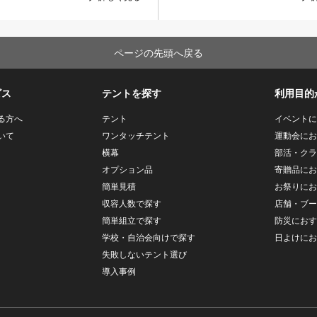
ページの先頭へ戻る
ビス
テントを探す
利用目的
る方へ
テント
イベントに
いて
ワンタッチテント
運動会にお
横幕
部活・クラ
オプション品
寄贈品にお
簡単見積
お祭りにお
収容人数で探す
店舗・ブー
簡単組立で探す
防災におす
学校・自治会向けで探す
日よけにお
失敗しないテント選び
導入事例