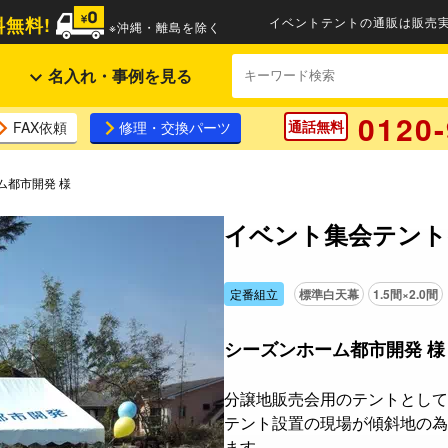
無料!
イベントテントの通販は販売実
※沖縄・離島を除く
名入れ・事例を見る
0120-
通話無料
FAX依頼
修理・交換パーツ
ム都市開発 様
イベント集会テント(
定番組立
標準白天幕
1.5間×2.0間
シーズンホーム都市開発 様
分譲地販売会用のテントとして
テント設置の現場が傾斜地の為
ます。