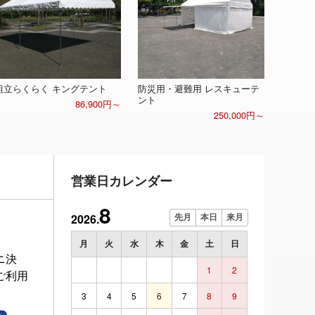
組立らくらく キングテント
防災用・避難用 レスキューテ
ント
86,900円～
250,000円～
営業日カレンダー
8
2026.
先月
本日
来月
月
火
水
木
金
土
日
ニ決
1
2
ご利用
3
4
5
6
7
8
9