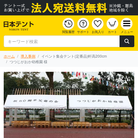
閲覧履歴
サポート
お気入り
カート
メニュー
ホーム
導入事例
イベント集会テント(定番品)軒高200cm
つつじがおか幼稚園 様