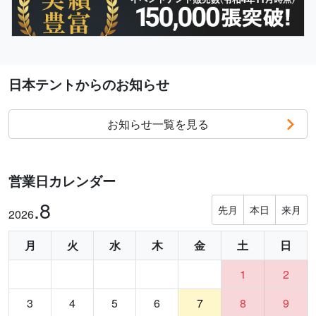
日本テントからのお知らせ
お知らせ一覧を見る
営業日カレンダー
.8
先月
本日
来月
2026
月
火
水
木
金
土
日
1
2
3
4
5
6
7
8
9