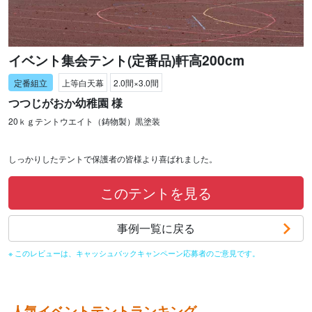
イベント集会テント(定番品)軒高200cm
上等白天幕
2.0間×3.0間
つつじがおか幼稚園 様
20ｋｇテントウエイト（鋳物製）黒塗装
しっかりしたテントで保護者の皆様より喜ばれました。
このテントを見る
事例一覧に戻る
※ このレビューは、キャッシュバックキャンペーン応募者のご意見です。
人気イベントテントランキング