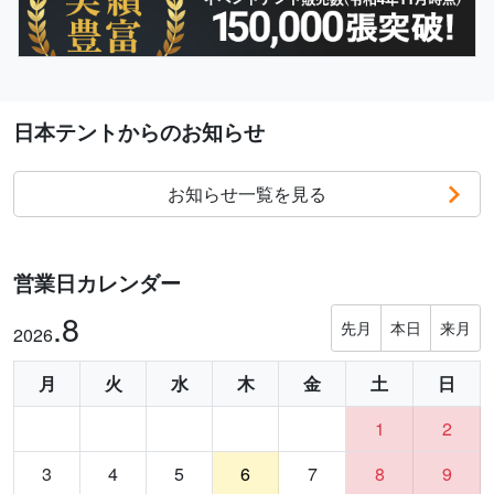
日本テントからのお知らせ
お知らせ一覧を見る
営業日カレンダー
.8
先月
本日
来月
2026
月
火
水
木
金
土
日
1
2
3
4
5
6
7
8
9