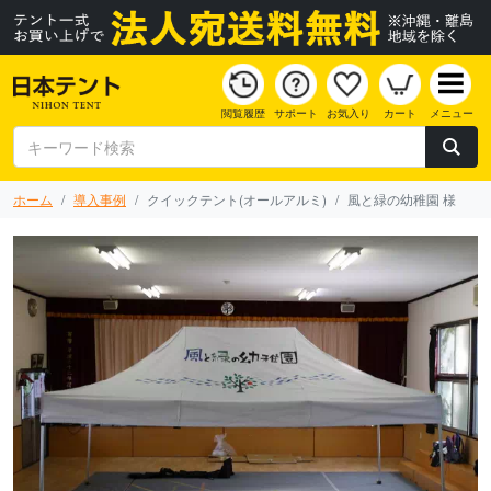
閲覧履歴
サポート
お気入り
カート
メニュー
ホーム
導入事例
クイックテント(オールアルミ)
風と緑の幼稚園 様