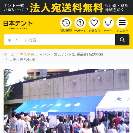
閲覧履歴
サポート
お気入り
カート
メニュー
ホーム
導入事例
イベント集会テント(定番品)軒高200cm
エデナ自治会 様