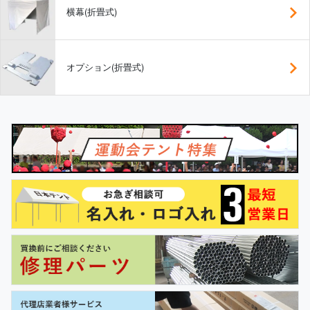
横幕(折畳式)
オプション(折畳式)