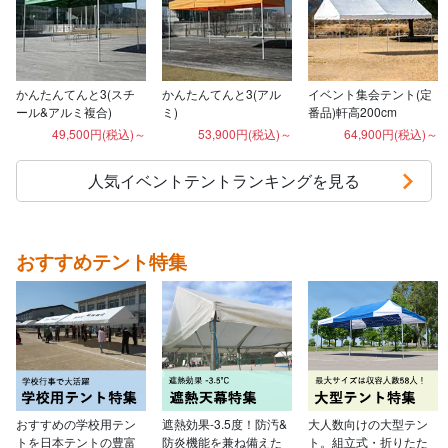
かんたんてんと3(スチ
かんたんてんと3(アル
イベント集会テント(定
ール&アルミ複合)
ミ)
番品)軒高200cm
49,500円(税込)～
53,900円(税込)～
64,900円(税込)～
人気イベントテントランキングを見る
おすすめテント特集
おすすめの学校用テン
遮熱効果-3.5度！防汚&
大人数向けの大型テン
トを日本テントの豊富
防炎機能を兼ね備えた
ト。組立式・折りたた