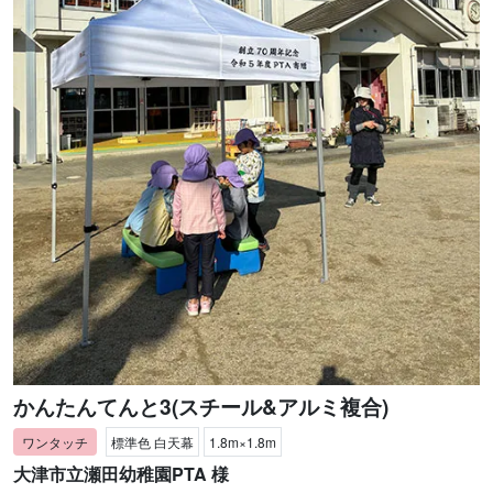
かんたんてんと3(スチール&アルミ複合)
標準色 白天幕
1.8m×1.8m
大津市立瀬田幼稚園PTA 様