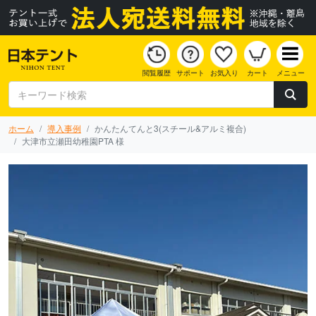
閲覧履歴
サポート
お気入り
カート
メニュー
ホーム
導入事例
かんたんてんと3(スチール&アルミ複合)
大津市立瀬田幼稚園PTA 様