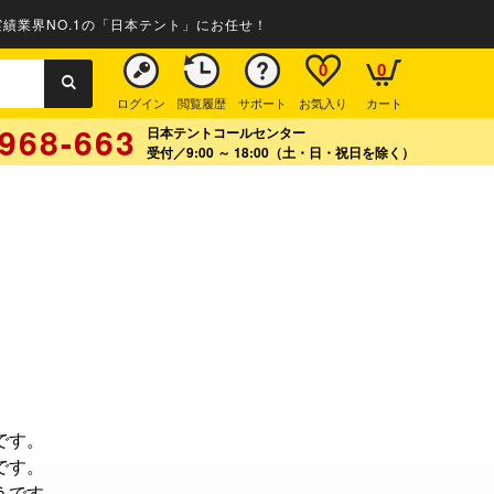
績業界NO.1の「日本テント」にお任せ！
0
0
ログイン
閲覧履歴
サポート
お気入り
カート
968-663
日本テントコールセンター
受付／9:00 ～ 18:00（土・日・祝日を除く）
です。
です。
うです。