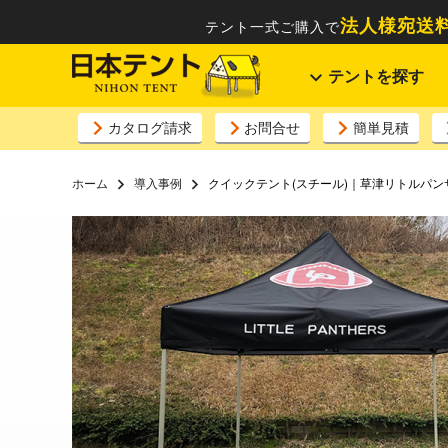
法人様宛送料
テント一式ご購入で
テントを探す
カタログ請求
お問合せ
簡単見積
ホーム
導入事例
クイックテント(スチール)｜草津リトルパン