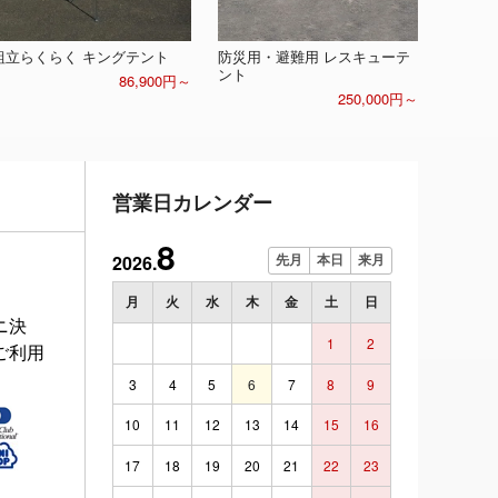
組立らくらく キングテント
防災用・避難用 レスキューテ
ント
86,900円～
250,000円～
営業日カレンダー
8
2026.
先月
本日
来月
月
火
水
木
金
土
日
ニ決
1
2
ご利用
3
4
5
6
7
8
9
10
11
12
13
14
15
16
17
18
19
20
21
22
23