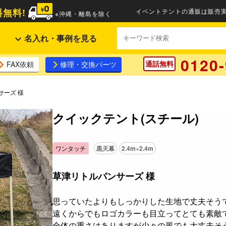
無料!
イベントテントの通販は販売実
※沖縄・離島を除く
名入れ・事例を見る
0120-
通話無料
FAX依頼
修理・交換パーツ
サーズ 様
クイックテント(スチール)
ワンタッチ
黒天幕
2.4m×2.4m
草津リトルパンサーズ 様
思っていたよりもしっかりした生地で丈夫そう
遠くからでもロゴカラーも目立ってとても素敵
全体の重さはありますが少々の風でも大丈夫そ