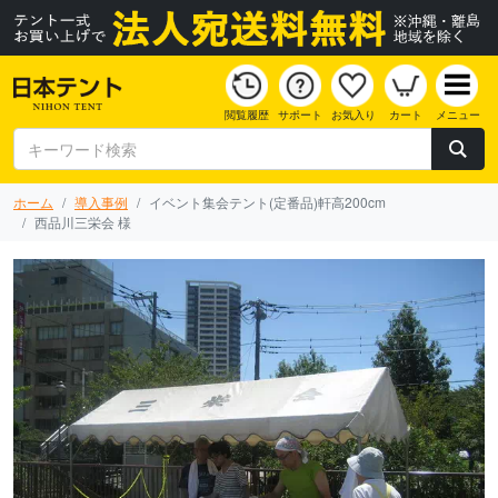
閲覧履歴
サポート
お気入り
カート
メニュー
ホーム
導入事例
イベント集会テント(定番品)軒高200cm
西品川三栄会 様