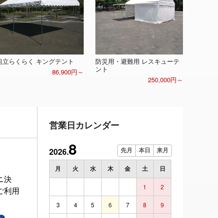
組立らくらく キングテント
防災用・避難用 レスキューテ
ント
86,900円～
250,000円～
営業日カレンダー
8
2026.
先月
本日
来月
月
火
水
木
金
土
日
ニ決
1
2
ご利用
3
4
5
6
7
8
9