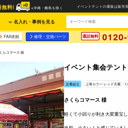
無料!
イベントテントの通販は販売実
※沖縄・離島を除く
名入れ・事例を見る
0120-
通話無料
FAX依頼
修理・交換パーツ
さくらコマース 様
イベント集会テント(
定番組立
上等カラー レッド天幕
1
さくらコマース 様
軽くて小回りが利き大変重宝し
当初、小さい！と感じていまし