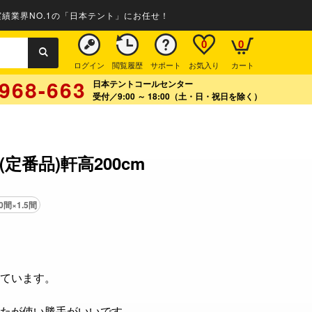
績業界NO.1の「日本テント」にお任せ！
0
0
ログイン
閲覧履歴
サポート
お気入り
カート
968-663
日本テントコールセンター
受付／9:00 ～ 18:00（土・日・祝日を除く）
定番品)軒高200cm
.0間×1.5間
ています。
たが使い勝手がいいです。