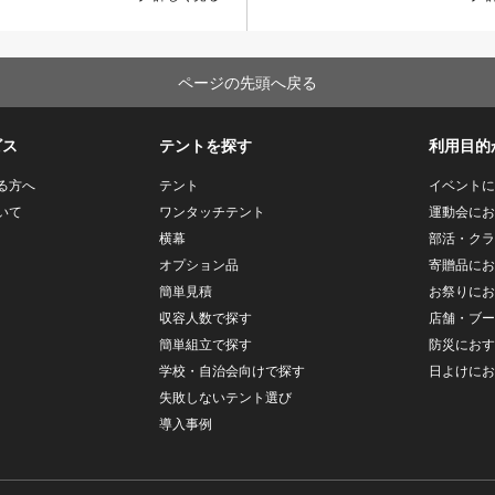
ページの先頭へ戻る
ビス
テントを探す
利用目的
る方へ
テント
イベントに
いて
ワンタッチテント
運動会にお
横幕
部活・クラ
オプション品
寄贈品にお
簡単見積
お祭りにお
収容人数で探す
店舗・ブー
簡単組立で探す
防災におす
学校・自治会向けで探す
日よけにお
失敗しないテント選び
導入事例