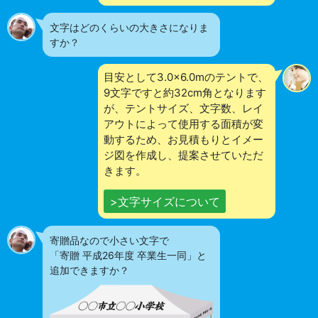
文字はどのくらいの大きさになりま
すか？
目安として3.0×6.0mのテントで、
9文字ですと約32cm角となります
が、テントサイズ、文字数、レイ
アウトによって使用する面積が変
動するため、お見積もりとイメー
ジ図を作成し、提案させていただ
きます。
>文字サイズについて
寄贈品なので小さい文字で
「寄贈 平成26年度 卒業生一同」と
追加できますか？